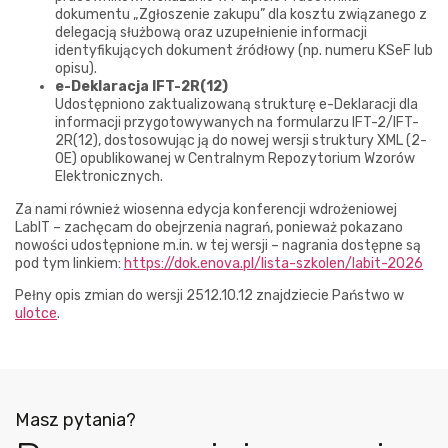
dokumentu „Zgłoszenie zakupu” dla kosztu związanego z
delegacją służbową oraz uzupełnienie informacji
identyfikujących dokument źródłowy (np. numeru KSeF lub
opisu).
e-Deklaracja IFT-2R(12)
Udostępniono zaktualizowaną strukturę e-Deklaracji dla
informacji przygotowywanych na formularzu IFT-2/IFT-
2R(12), dostosowując ją do nowej wersji struktury XML (2-
0E) opublikowanej w Centralnym Repozytorium Wzorów
Elektronicznych.
Za nami również wiosenna edycja konferencji wdrożeniowej
LabIT – zachęcam do obejrzenia nagrań, ponieważ pokazano
nowości udostępnione m.in. w tej wersji – nagrania dostępne są
pod tym linkiem:
https://dok.enova.pl/lista-szkolen/labit-2026
Pełny opis zmian do wersji 2512.10.12 znajdziecie Państwo w
ulotce
.
Masz pytania?