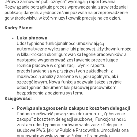
„Prawo zamówień publicznych” wymagają raportowania.
Rozwiązanie porządkuje proces wprowadzania, zatwierdzania i
publikacji danych, a jednocześnie pozwala na przeprowadzenie
go w środowisku, w którym użytkownik pracuje na co dzień.
Kadry Płace:
Luka płacowa
Udostępniono funkcjonalność umożliwiającą
automatyczne wyliczanie luki płacowej. Użytkownik może
w kilku krokach skonfigurować kategorie pracowników, a
następnie wygenerować zestawienie prezentujące
różnice płacowe w organizacji. Wyniki raportu
przedstawiane są w przejrzystych zakładkach, z
możliwością analizy zarówno w ujęciu ogólnym, jak i
szczegółowym. Nowa funkcja pozwala także seryjnie
udostępniać dokument luki płacowej pracownikom
bezpośrednio z poziomu systemu.
Księgowość:
Powiązanie zgłoszenia zakupu z kosztem delegacji
Dodano możliwość powiązania dokumentu „Zgłoszenie
zakupu” z kosztem delegacji służbowej. Funkcjonalność
została udostępniona zarówno w obszarze Delegacje
służbowe PWS, jak i w Pulpicie Pracownika. Umożliwia ona
pracownikowi wskazanie w Pulpicie Pracownika