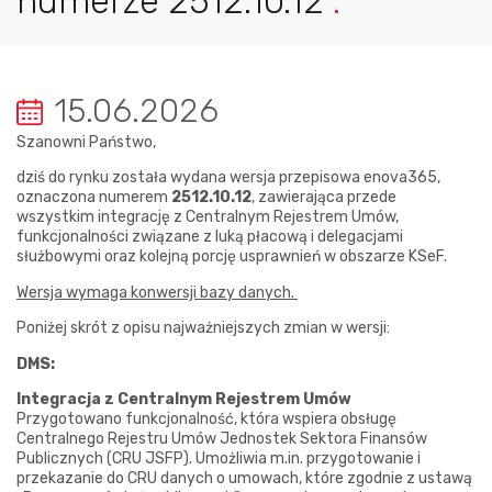
numerze 2512.10.12
.
15.06.2026
Szanowni Państwo,
dziś do rynku została wydana wersja przepisowa enova365,
oznaczona numerem
2512.10.12
, zawierająca przede
wszystkim integrację z Centralnym Rejestrem Umów,
funkcjonalności związane z luką płacową i delegacjami
służbowymi oraz kolejną porcję usprawnień w obszarze KSeF.
Wersja wymaga konwersji bazy danych.
Poniżej skrót z opisu najważniejszych zmian w wersji:
DMS:
Integracja z Centralnym Rejestrem Umów
Przygotowano funkcjonalność, która wspiera obsługę
Centralnego Rejestru Umów Jednostek Sektora Finansów
Publicznych (CRU JSFP). Umożliwia m.in. przygotowanie i
przekazanie do CRU danych o umowach, które zgodnie z ustawą