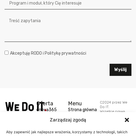
Akceptuję RODO i Politykę prywatności
Wyślij
Oferta
Menu
C2024 przez We
Do IT.
enova365
Strona główna
Wszelkie prawa
Jesteśmy
zastrzeżone.
Zarządzaj zgodą
Comarch
specjalistami
Realizacja:
O nas
Webeo.it.
posiadającymi
SaldeoSmart
wieloletnie
Aby zapewnić jak najlepsze wrażenia, korzystamy z technologii, takich
Aktualności